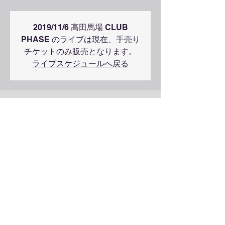
2019/11/6 高田馬場 CLUB
PHASE のライブは現在、手売り
チケットのみ販売となります。
ライブスケジュールへ戻る
2019年11月06日 19:00
高田馬場CLUB PHASE, 東京都豊島区高田３
丁目８ 豊島区高田3-8-5セントラル・ワセダ
1F事務所103
Copyright © 2019 shinobukodama All rights reserved.