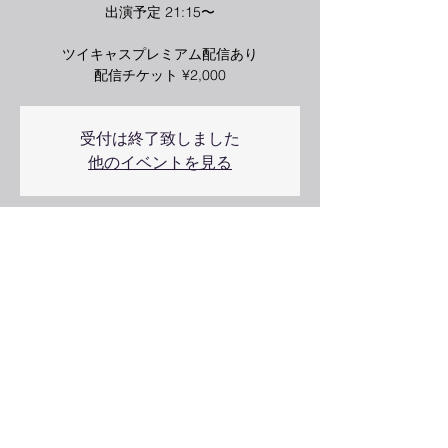
出演予定 21:15〜
ツイキャスプレミアム配信あり
受付は終了致しました
他のイベントを見る
2022年12月13日 19:00
下北沢DaisyBar, 〒155-0031 東京都世田谷
区北沢２丁目２−３ エルサント北沢 1F
Copyright © 2019 shinobukodama All rights reserved.