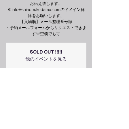
お伝え致します。
※info@shinobukodama.comのドメイン解
除をお願いします。
【入場順】メール整理番号順
・予約メールフォームからリクエストできま
す※空欄でも可
SOLD OUT !!!!!
他のイベントを見る
2019年9月24日 13:00
Live Garage 秋田犬, 東京都千代田区岩本町
３丁目７−１１神田ビルB1F